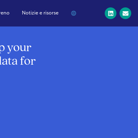
treno
Notizie e risorse
p your
data for