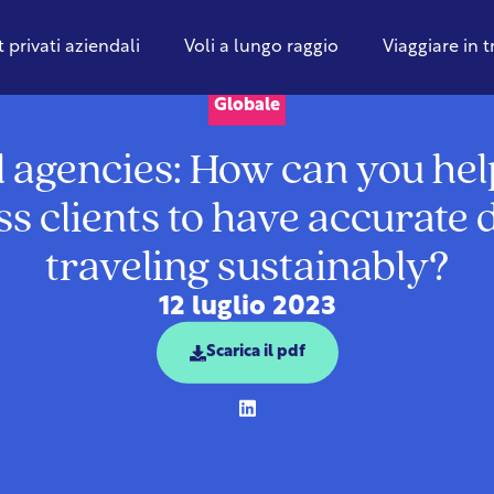
t privati aziendali
Voli a lungo raggio
Viaggiare in 
Globale
l agencies: How can you hel
s clients to have accurate 
traveling sustainably?
12 luglio 2023
Scarica il pdf