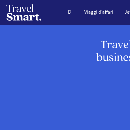
Di
Viaggi d'affari
Je
Trave
busines