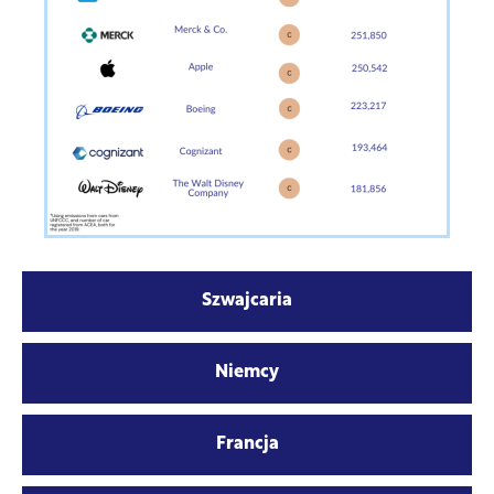
Szwajcaria
Niemcy
Francja