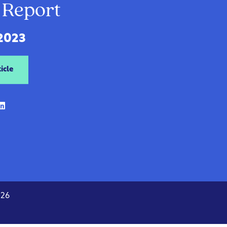
 Report
 2023
icle
026