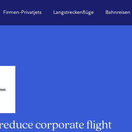
Firmen-Privatjets
Langstreckenflüge
Bahnreisen
reduce corporate flight