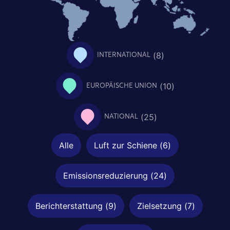
(
8
)
INTERNATIONAL
(
10
)
EUROPÄISCHE UNION
(
25
)
NATIONAL
Alle
Luft zur Schiene
(
6
)
Emissionsreduzierung
(
24
)
Berichterstattung
(
9
)
Zielsetzung
(
7
)