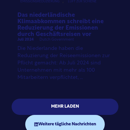
,
EMISSIONSREDUZIERUNG
LUFT ZUR SCHIENE
Das niederländische
Klimaabkommen schreibt eine
Reduzierung der Emissionen
durch Geschäftsreisen vor
Juli 2024
Dutch Government
Die Niederlande haben die
Reduzierung der Reiseemissionen zur
Pflicht gemacht: Ab Juli 2024 sind
Unternehmen mit mehr als 100
Mitarbeitern verpflichtet, …
MEHR LADEN
Weitere tägliche Nachrichten