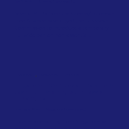
April 2026
Greens/European F...
Several MEPs from the Greens/European
Free Alliance have urged the European
Commission to introduce a temporary
EU-wide ban on non-essential...
,
NATIONAL
SINGAPORE
TAXATION
Singapore introduces air travel levy
based on distance, cabin class and
private jets
February 2026
Singapore Government
Travelers departing from Singapore will