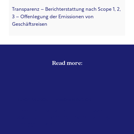
Transparenz – Berichterstattung nach Scope 1, 2,
3 – Offenlegung der Emissionen von
Geschäftsreisen
Read more:
EUROPEAN UNION
EMISSIONS REDUCTION
Green MEPs Call on Commission to
Restrict Private Jet Travel During
Energy Crisis