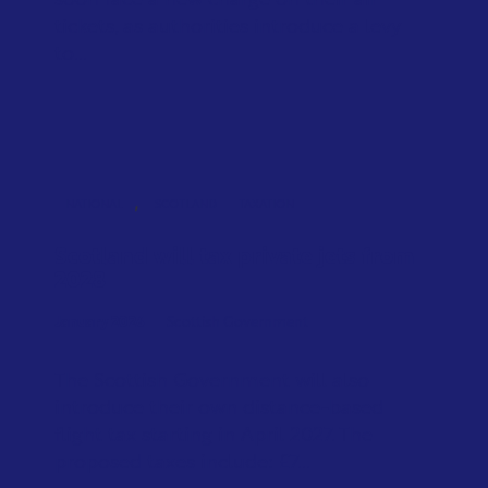
soon face a new charge on their air
tickets, as authorities introduce a levy
to...
,
NATIONAL
SCOTLAND
TAXATION
Scotland will tax private jets from
2028
January 2026
Scottish Government
The Scottish Government will also
introduce their own distance-based
flight tax starting in April 2027. The
proposed taxes include: £7...