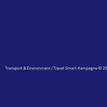
Februar 2026
Singapore Government
Reisende, die von Singapur abfliegen,
müssen bald eine neue Gebühr auf ihre
Flugtickets zahlen, da die Behörden eine...
Transport & Environment / Travel Smart-Kampagne © 2