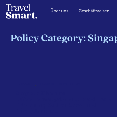
Über uns
Geschäftsreisen
Policy Category: Singa
,
NATIONAL
SINGAPUR
BESTEUERUNG
Singapur führt eine
Luftverkehrsabgabe ein, die sich nach
Entfernung, Kabinenklasse und
Privatjets richtet