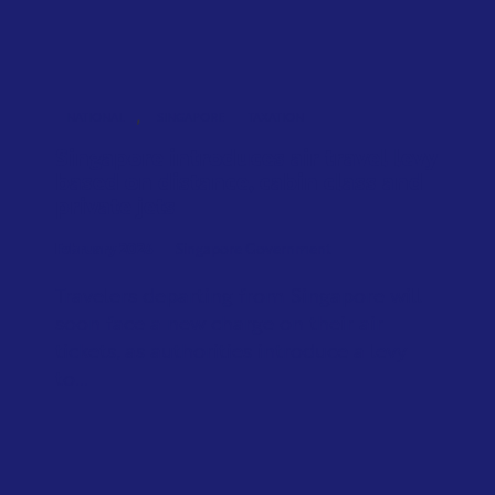
,
NATIONAL
SINGAPORE
TAXATION
Singapore introduces air travel levy
based on distance, cabin class and
private jets
February 2026
Singapore Government
Travelers departing from Singapore will
soon face a new charge on their air
tickets, as authorities introduce a levy
to...