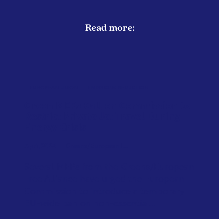
Read more:
EUROPEAN UNION
EMISSIONS REDUCTION
Green MEPs Call on Commission to
Restrict Private Jet Travel During
Energy Crisis
April 2026
Greens/European F...
Several MEPs from the Greens/European
Free Alliance have urged the European
Commission to introduce a temporary
EU-wide ban on non-essential...