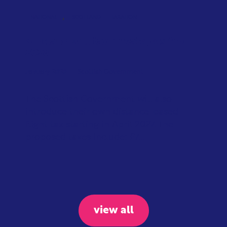
,
NATIONAL
SCOTLAND
TAXATION
Scotland will tax private jets from
2028
January 2026
Scottish Government
The Scottish Government will also
introduce their own distance-based
flight tax starting in April 2027. The
proposed taxes include: £7...
view all