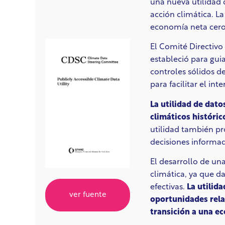
una nueva utilidad d
acción climática. La
economía neta cero
El Comité Directivo
estableció para gui
controles sólidos d
para facilitar el in
La utilidad de dato
climáticos históric
utilidad también pr
decisiones informad
El desarrollo de una
climática, ya que da
efectivas.
La utilid
ver fuente
oportunidades relac
transición a una e