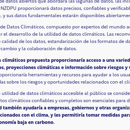
e datos abiertos que abordará las lagunas de datos, las inco
 NZDPU proporcionará datos precisos, confiables y verificable
, y sus datos fundamentales estarán disponibles abiertamen
 de Datos Climáticos, compuesto por expertos del mundo aca
ar el desarrollo de la utilidad de datos climáticos. Las rec
e calidad de los datos, estandarización de los formatos de d
tercambio y la colaboración de datos.
s climáticos propuesta proporcionaría acceso a una varied
os, proyecciones climáticas e información sobre riesgos y 
oporcionaría herramientas y recursos para ayudar a los usuar
as sobre los riesgos y oportunidades relacionados con el cl
 utilidad de datos climáticos accesible al público se consider
tos climáticos confiables y completos son esenciales para des
ad también ayudaría a empresas, gobiernos y otras organiza
ionados con el clima, y les permitiría tomar medidas para
conomía baja en carbono.