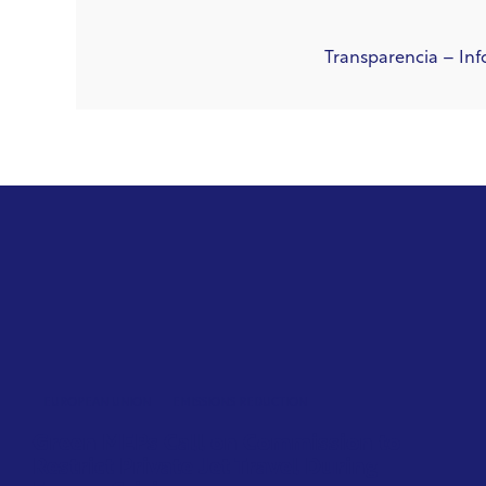
Transparencia – Inf
EUROPEAN UNION
EMISSIONS REDUCTION
Green MEPs Call on Commission to
Restrict Private Jet Travel During