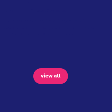
private jets
February 2026
Singapore Government
Travelers departing from Singapore will
soon face a new charge on their air tickets,
as authorities introduce a levy to...
view all