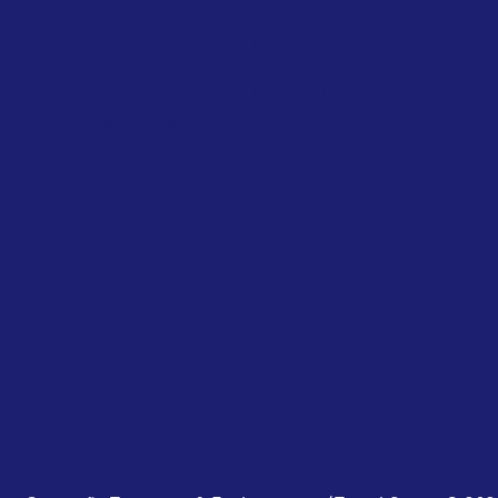
Energy Crisis
April 2026
Greens/European F...
Several MEPs from the Greens/European
Free Alliance have urged the European
Commission to introduce a temporary EU-
wide ban on non-essential...