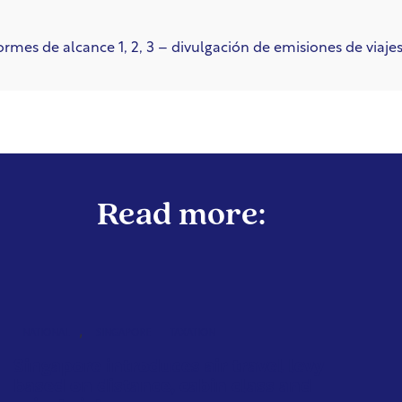
ormes de alcance 1, 2, 3 – divulgación de emisiones de viaje
Read more:
,
NATIONAL
SINGAPORE
TAXATION
Singapore introduces air travel levy
based on distance, cabin class and