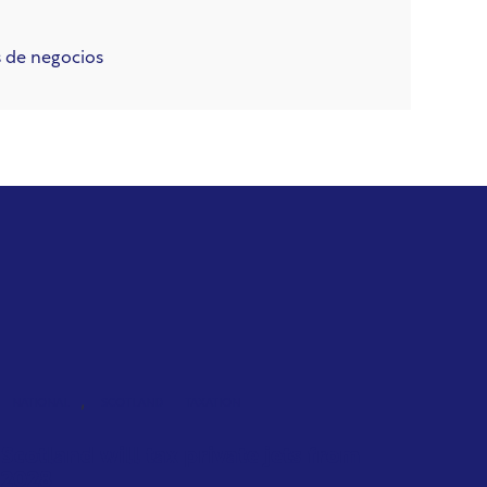
s de negocios
,
NATIONAL
SCOTLAND
TAXATION
Scotland will tax private jets from
2028