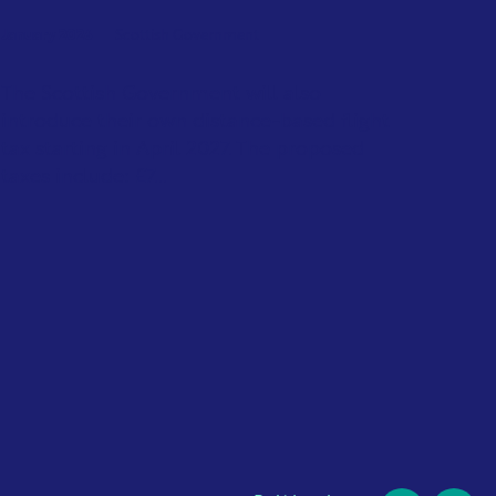
January 2026
Scottish Government
The Scottish Government will also
introduce their own distance-based flight
tax starting in April 2027. The proposed
taxes include: £7...