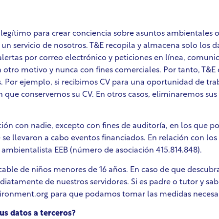
 legítimo para crear conciencia sobre asuntos ambientales 
r un servicio de nosotros. T&E recopila y almacena solo los
lertas por correo electrónico y peticiones en línea, comunica
 otro motivo y nunca con fines comerciales. Por tanto, T&E
s. Por ejemplo, si recibimos CV para una oportunidad de t
n que conservemos su CV. En otros casos, eliminaremos sus 
ción con nadie, excepto con fines de auditoría, en los que p
 se llevaron a cabo eventos financiados. En relación con lo
ambientalista EEB (número de asociación 415.814.848).
icable de niños menores de 16 años. En caso de que descub
atamente de nuestros servidores. Si es padre o tutor y sa
ironment.org para que podamos tomar las medidas necesar
s datos a terceros?