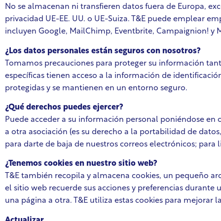
No se almacenan ni transfieren datos fuera de Europa, ex
privacidad UE-EE. UU. o UE-Suiza. T&E puede emplear empr
incluyen Google, MailChimp, Eventbrite, Campaignion! y 
¿Los datos personales están seguros con nosotros?
Tomamos precauciones para proteger su información tanto 
específicas tienen acceso a la información de identificac
protegidas y se mantienen en un entorno seguro.
¿Qué derechos puedes ejercer?
Puede acceder a su información personal poniéndose en c
a otra asociación (es su derecho a la portabilidad de datos
para darte de baja de nuestros correos electrónicos; para 
¿Tenemos cookies en nuestro sitio web?
T&E también recopila y almacena cookies, un pequeño arch
el sitio web recuerde sus acciones y preferencias durante 
una página a otra. T&E utiliza estas cookies para mejorar l
Actualizar