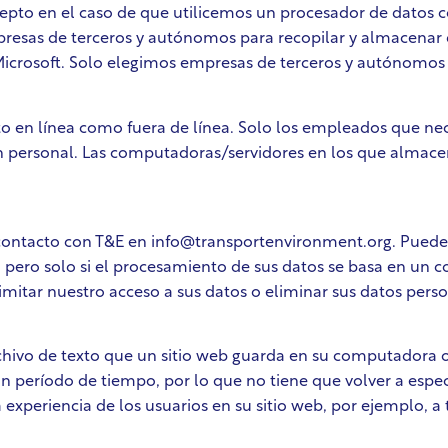
cepto en el caso de que utilicemos un procesador de datos 
esas de terceros y autónomos para recopilar y almacenar d
Microsoft. Solo elegimos empresas de terceros y autónomo
en línea como fuera de línea. Solo los empleados que nece
ión personal. Las computadoras/servidores en los que almac
ontacto con T&E en info@transportenvironment.org. Puede s
, pero solo si el procesamiento de sus datos se basa en un c
limitar nuestro acceso a sus datos o eliminar sus datos pers
ivo de texto que un sitio web guarda en su computadora o di
un período de tiempo, por lo que no tiene que volver a especi
a experiencia de los usuarios en su sitio web, por ejemplo, a