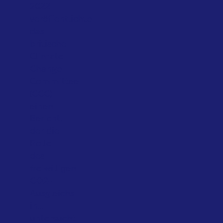
2022
veröffentlichte
das
britische
Climate
Change
Committee
(CCC)
einen
Bericht,
der die
Rolle
des
freiwilligen
CO2-
Ausgleichs
in...
untersucht.