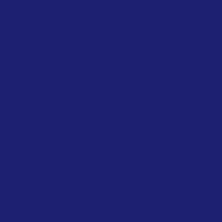
NATIONAL
,
VEREINIGTES
KÖNIGREICH
EMISSIONSREDUZIERUNG
Freiwillige
Kohlenstoffmärkte
und
Kompensation
Oktober
2022
By
the
UK
Climate...
Im
Oktober