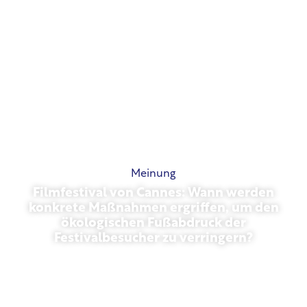
Meinung
Filmfestival von Cannes: Wann werden
konkrete Maßnahmen ergriffen, um den
ökologischen Fußabdruck der
Festivalbesucher zu verringern?
Mai 13, 2026