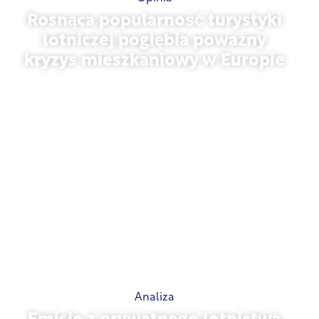
Rosnąca popularność turystyki
lotniczej pogłębia poważny
kryzys mieszkaniowy w Europie
10 lipca 2026 r.
Analiza