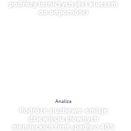
podróży lotniczych jest kluczem
do odporności
31 marca 2026 r.
Analiza
Podróże służbowe: emisje
dziewięciu głównych
niemieckich firm spadły o 40%