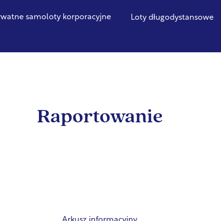
ywatne samoloty korporacyjne
Loty długodystansowe
Raportowanie
Arkusz informacyjny