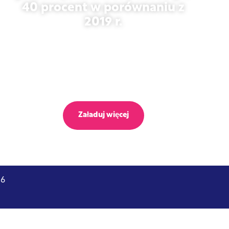
40 procent w porównaniu z
2019 r.
27 października 2025 r.
Załaduj więcej
26