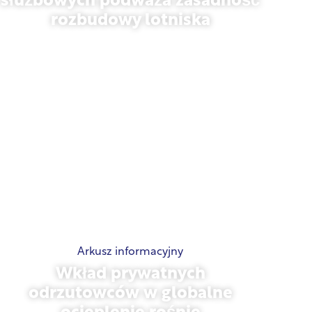
służbowych podważa zasadność
rozbudowy lotniska
listopad 13, 2025
Arkusz informacyjny
Wkład prywatnych
odrzutowców w globalne