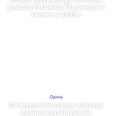
Emisje z prywatnego lotnictwa
podczas Festiwalu Filmowego w
Cannes w 2025 r.
13 maja 2026 r.
Opinia
Od kryzysu do szansy: dlaczego
ponowne przemyślenie