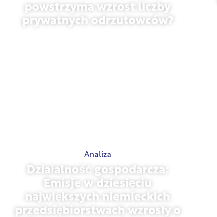
powstrzyma wzrost liczby
prywatnych odrzutowców?
styczeń 27, 2026
Analiza
Działalność gospodarcza:
Emisje w dziesięciu
największych niemieckich
przedsiębiorstwach wzrosły o