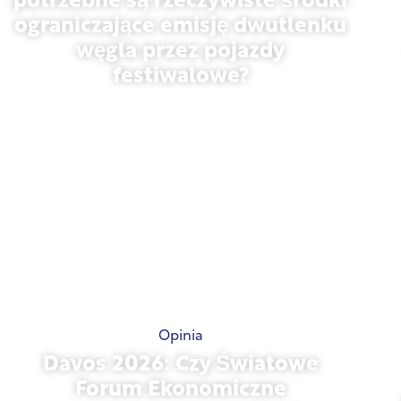
potrzebne są rzeczywiste środki
ograniczające emisję dwutlenku
węgla przez pojazdy
festiwalowe?
13 maja 2026 r.
Opinia
Davos 2026: Czy Światowe
Forum Ekonomiczne