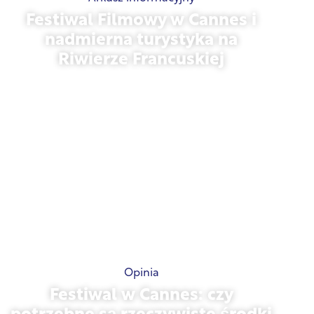
Festiwal Filmowy w Cannes i
nadmierna turystyka na
Riwierze Francuskiej
21 maja 2026 r.
Opinia
Festiwal w Cannes: czy