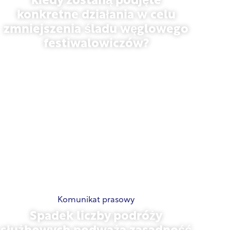
kiedy zostaną podjęte
konkretne działania w celu
zmniejszenia śladu węglowego
festiwalowiczów?
13 maja 2026 r.
Komunikat prasowy
Spadek liczby podróży