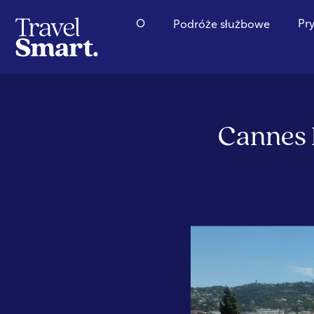
O
Pr
Podróże służbowe
Cannes F