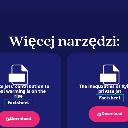
Więcej narzędzi:
te jets’ contribution to
The inequalities of fly
bal warming is on the
private jet
rise
Factsheet
Factsheet
Download
Download