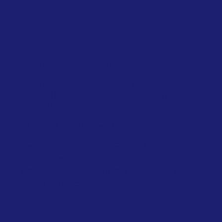
EUROPEAN UNION
EMISSIONS REDUCTION
Green MEPs Call on Commission to
Restrict Private Jet Travel During
Energy Crisis
April 2026
Greens/European F...
Several MEPs from the Greens/European
Free Alliance have urged the European
Commission to introduce a temporary EU-
wide ban on non-essential...