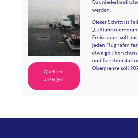
Das niederländisch
werden.
Dieser Schritt ist 
„Luftfahrtmemorand
Emissionen soll das
jeden Flughafen fe
etwaige überschüs
und Berichterstatt
Obergrenze soll 2025
Quelltext
anzeigen