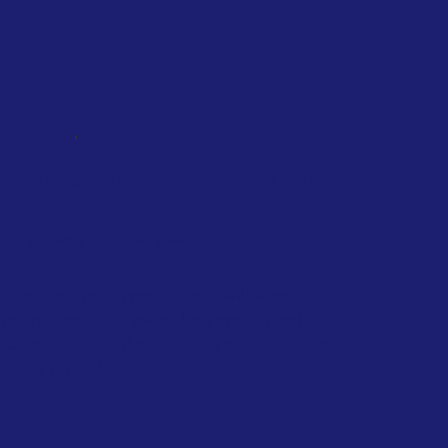
,
NATIONAL
SCOTLAND
TAXATION
Scotland will tax private jets from
2028
January 2026
Scottish Government
The Scottish Government will also
introduce their own distance-based flight
tax starting in April 2027. The proposed
taxes include: £7...