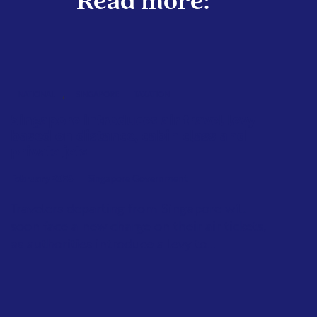
Read more:
,
NATIONAL
SINGAPORE
TAXATION
Singapore introduces air travel levy
based on distance, cabin class and
private jets
February 2026
Singapore Government
Travelers departing from Singapore will
soon face a new charge on their air tickets,
as authorities introduce a levy to...