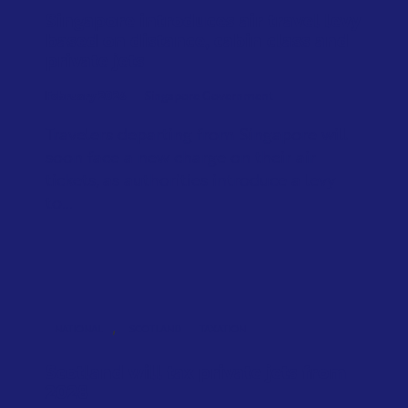
Singapore introduces air travel levy
based on distance, cabin class and
private jets
February 2026
Singapore Government
Travelers departing from Singapore will
soon face a new charge on their air
tickets, as authorities introduce a levy
to...
,
NATIONAL
SCOTLAND
TAXATION
Scotland will tax private jets from
2028