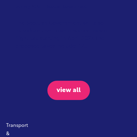
January 2026
Scottish Government
The Scottish Government will also
introduce their own distance-based
flight tax starting in April 2027. The
proposed taxes include: £7...
view all
Transport
&