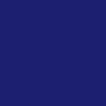
EUROPEAN UNION
EMISSIONS REDUCTION
Green MEPs Call on Commission to
Restrict Private Jet Travel During
Energy Crisis
April 2026
Greens/European F...
Several MEPs from the Greens/European
Free Alliance have urged the European
Commission to introduce a temporary
EU-wide ban on non-essential...
,
NATIONAL
SINGAPORE
TAXATION