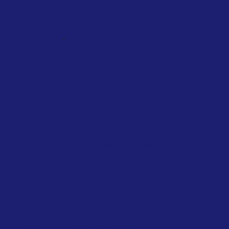
,
NATIONAL
SINGAPORE
TAXATION
Singapore introduces air travel levy
based on distance, cabin class and
private jets
February 2026
Singapore Government
Travelers departing from Singapore will
soon face a new charge on their air
tickets, as authorities introduce a levy
to...
,