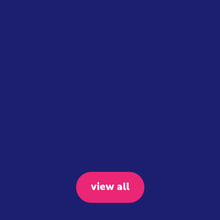
NATIONAL
SCOTLAND
TAXATION
Scotland will tax private jets from
2028
January 2026
Scottish Government
The Scottish Government will also
introduce their own distance-based
flight tax starting in April 2027. The
proposed taxes include: £7...
view all