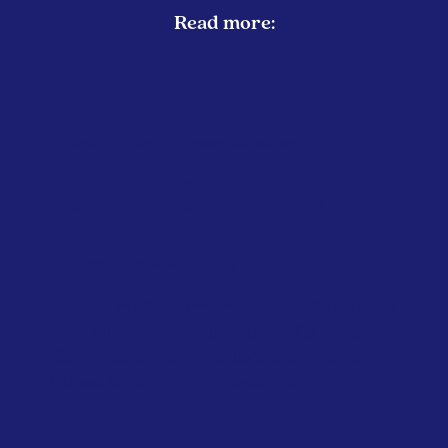
Read more:
EUROPEAN UNION
EMISSIONS REDUCTION
Green MEPs Call on Commission to
Restrict Private Jet Travel During
Energy Crisis
April 2026
Greens/European F...
Several MEPs from the Greens/European
Free Alliance have urged the European
Commission to introduce a temporary
EU-wide ban on non-essential...