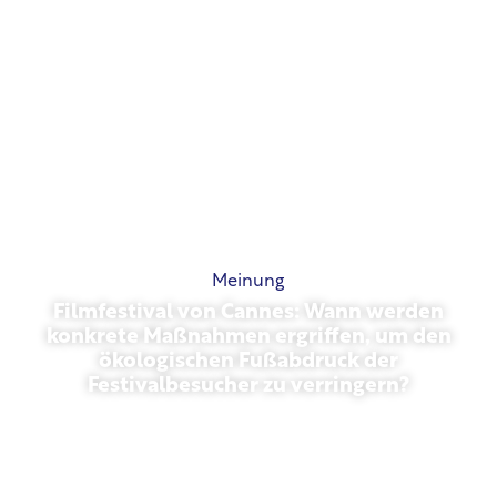
Meinung
Filmfestival von Cannes: Wann werden
konkrete Maßnahmen ergriffen, um den
ökologischen Fußabdruck der
Festivalbesucher zu verringern?
Mai 13, 2026