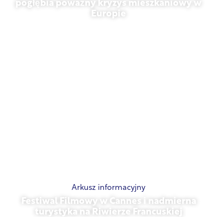
pogłębia poważny kryzys mieszkaniowy w
Europie
10 lipca 2026 r.
Arkusz informacyjny
Festiwal Filmowy w Cannes i nadmierna
turystyka na Riwierze Francuskiej