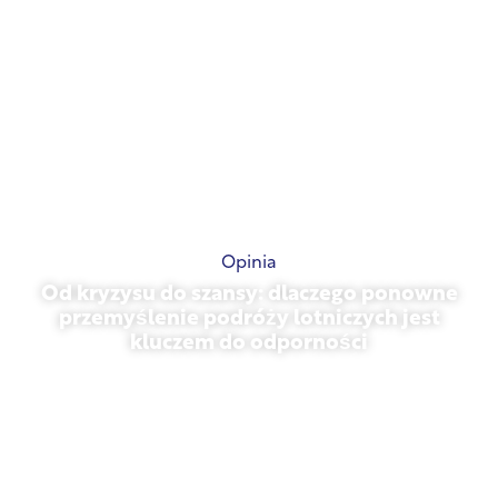
Opinia
Od kryzysu do szansy: dlaczego ponowne
przemyślenie podróży lotniczych jest
kluczem do odporności
31 marca 2026 r.