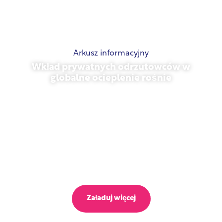
Arkusz informacyjny
Wkład prywatnych odrzutowców w
globalne ocieplenie rośnie
23 października 2025 r.
Załaduj więcej