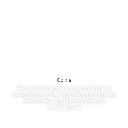
Opinia
Festiwal w Cannes: czy potrzebne są
rzeczywiste środki ograniczające emisję
dwutlenku węgla przez pojazdy
festiwalowe?
13 maja 2026 r.