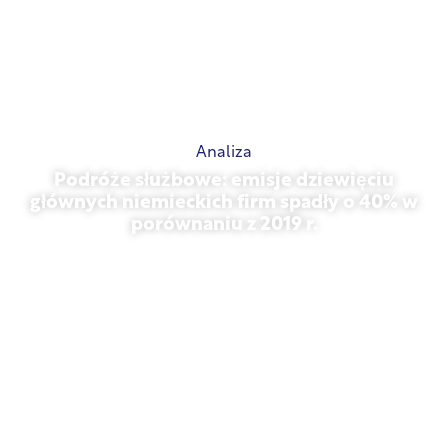
Analiza
Podróże służbowe: emisje dziewięciu
głównych niemieckich firm spadły o 40% w
porównaniu z 2019 r.
27 października 2025 r.