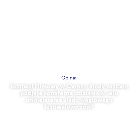
Opinia
Festiwal Filmowy w Cannes: kiedy zostaną
podjęte konkretne działania w celu
zmniejszenia śladu węglowego
festiwalowiczów?
13 maja 2026 r.