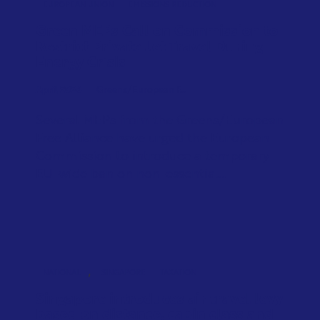
EUROPEAN UNION
EMISSIONS REDUCTION
Green MEPs Call on Commission to
Restrict Private Jet Travel During
Energy Crisis
April 2026
Greens/European F...
Several MEPs from the Greens/European
Free Alliance have urged the European
Commission to introduce a temporary
EU-wide ban on non-essential...
,
NATIONAL
SINGAPORE
TAXATION
Singapore introduces air travel levy
based on distance, cabin class and