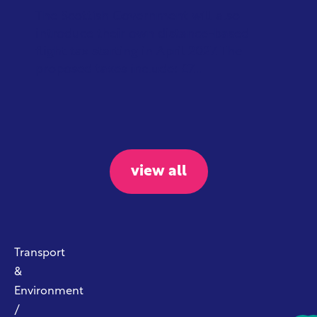
The Scottish Government will also
introduce their own distance-based
flight tax starting in April 2027. The
proposed taxes include: £7...
view all
Transport
&
Environment
/