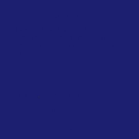
private jets
February 2026
Singapore Government
Travelers departing from Singapore will
soon face a new charge on their air
tickets, as authorities introduce a levy
to...
,
NATIONAL
SCOTLAND
TAXATION
Scotland will tax private jets from
2028
January 2026
Scottish Government