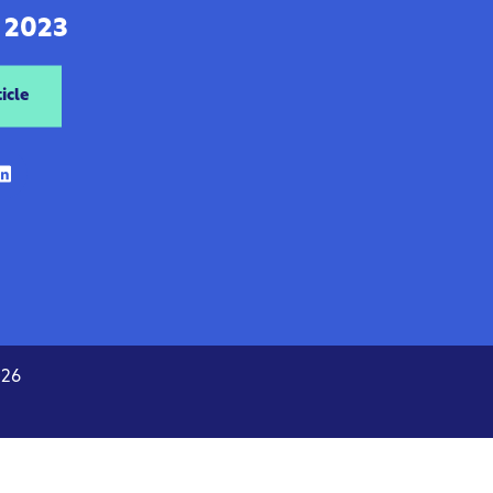
, 2023
icle
026