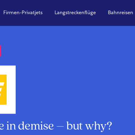
Firmen-Privatjets
Langstreckenflüge
Bahnreisen
re in demise – but why?