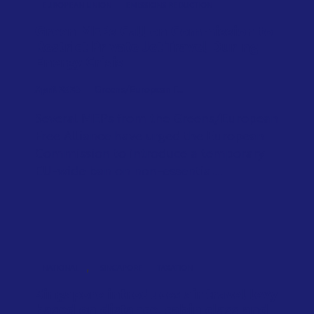
EUROPEAN UNION
EMISSIONS REDUCTION
Green MEPs Call on Commission to
Restrict Private Jet Travel During
Energy Crisis
April 2026
Greens/European F...
Several MEPs from the Greens/European
Free Alliance have urged the European
Commission to introduce a temporary
EU-wide ban on non-essential...
,
NATIONAL
SINGAPORE
TAXATION
Singapore introduces air travel levy
based on distance, cabin class and