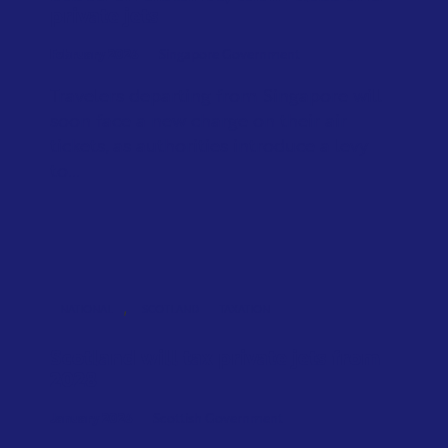
private jets
February 2026
Singapore Government
Travelers departing from Singapore will
soon face a new charge on their air
tickets, as authorities introduce a levy
to...
,
NATIONAL
SCOTLAND
TAXATION
Scotland will tax private jets from
2028
January 2026
Scottish Government