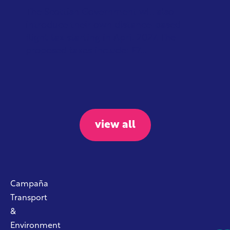
The Scottish Government will also
introduce their own distance-based
flight tax starting in April 2027. The
proposed taxes include: £7...
view all
Campaña
Transport
&
Environment