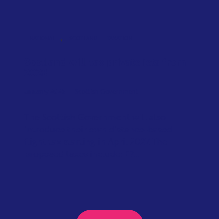
,
NATIONAL
SCOTLAND
TAXATION
Scotland will tax private jets from
2028
January 2026
Scottish Government
The Scottish Government will also
introduce their own distance-based
flight tax starting in April 2027. The
proposed taxes include: £7...