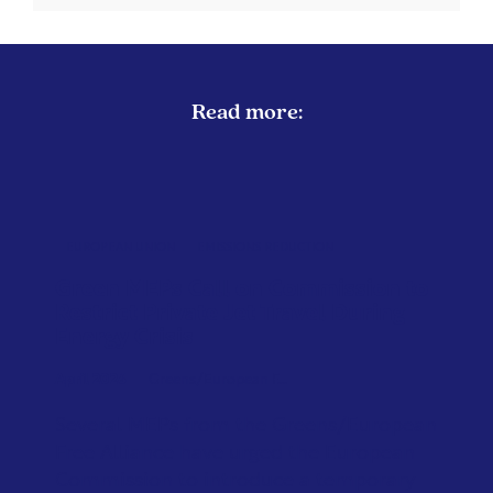
Read more:
EUROPEAN UNION
EMISSIONS REDUCTION
Green MEPs Call on Commission to
Restrict Private Jet Travel During
Energy Crisis
April 2026
Greens/European F...
Several MEPs from the Greens/European
Free Alliance have urged the European
Commission to introduce a temporary