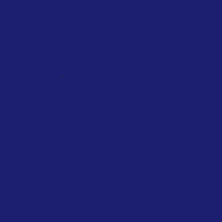
EU-wide ban on non-essential...
,
NATIONAL
SINGAPORE
TAXATION
Singapore introduces air travel levy
based on distance, cabin class and
private jets
February 2026
Singapore Government
Travelers departing from Singapore will
soon face a new charge on their air
tickets, as authorities introduce a levy
to...