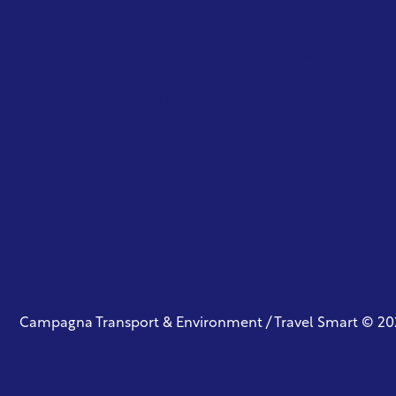
L'Agenzia Internazionale per l'Energia (AIE)
ha pubblicato a marzo 2022 un piano in 10
punti per ridurre l'uso globale di petrolio e
raggiungere l'obiettivo di zero emissioni
nette...
Campagna Transport & Environment / Travel Smart © 20