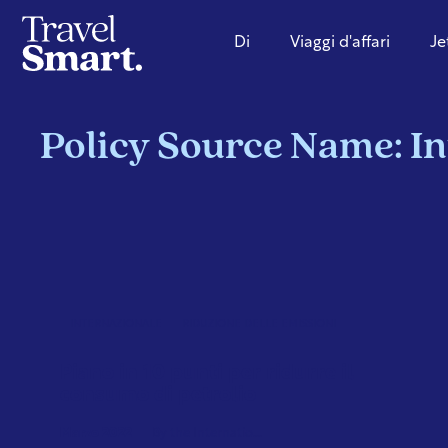
Di
Viaggi d'affari
Je
Policy Source Name: I
INTERNAZIONALE
RIDUZIONE DELLE EMISSIONI
Piano in 10 punti per ridurre il
consumo di petrolio
Marzo 2022
By the Internatio...