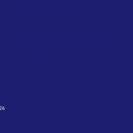
Emissioni nette IEA Zero entro il 2050
Giugno 2021
International Ene...
L'Agenzia Internazionale per l'Energia (IEA)
collabora con i paesi di tutto il mondo per
dare forma alle politiche energetiche. Nel
loro Net Zero di...
26