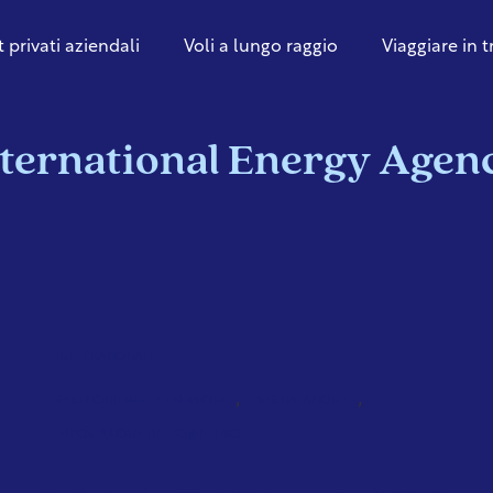
t privati aziendali
Voli a lungo raggio
Viaggiare in 
nternational Energy Agenc
INTERNAZIONALE
,
,
RIDUZIONE DELLE EMISSIONI
SEGNALAZIONE
IMPOSTAZIONE DELL'OBIETTIVO