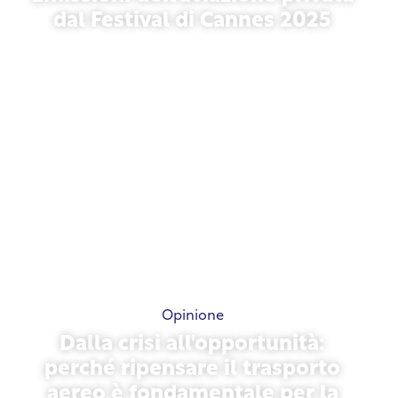
dal Festival di Cannes 2025
13 maggio 2026
Opinione
Dalla crisi all'opportunità:
perché ripensare il trasporto
aereo è fondamentale per la