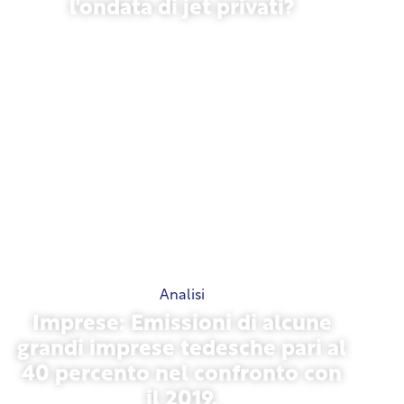
l'ondata di jet privati?
27 gennaio 2026
Analisi
Imprese: Emissioni di alcune
grandi imprese tedesche pari al
40 percento nel confronto con
il 2019.