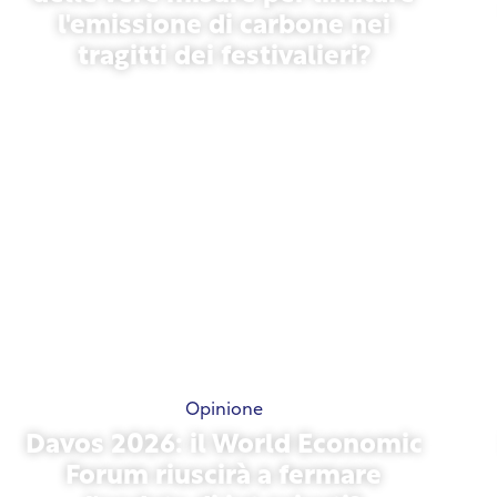
l'emissione di carbone nei
tragitti dei festivalieri?
13 maggio 2026
Opinione
Davos 2026: il World Economic
Forum riuscirà a fermare