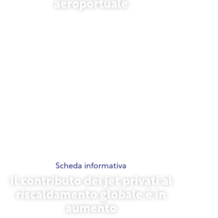
aeroportuale
13 novembre 2025
Scheda informativa
Il contributo dei jet privati al
riscaldamento globale è in
aumento