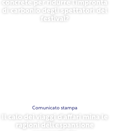
concrete per ridurre l'impronta
di carbonio degli spettatori del
festival?
13 maggio 2026
Comunicato stampa
Il calo dei viaggi d'affari mina le
ragioni dell'espansione