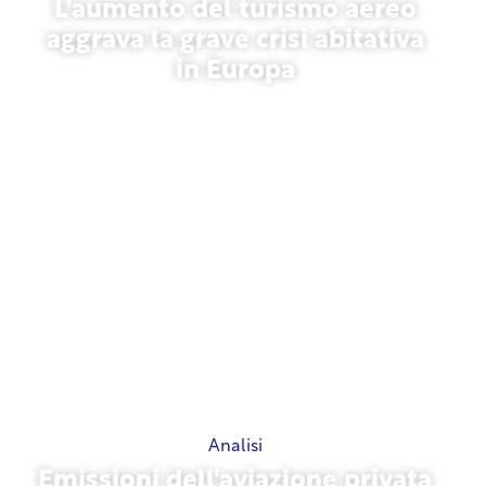
L'aumento del turismo aereo
aggrava la grave crisi abitativa
in Europa
10 luglio 2026
Analisi
Emissioni dell'aviazione privata