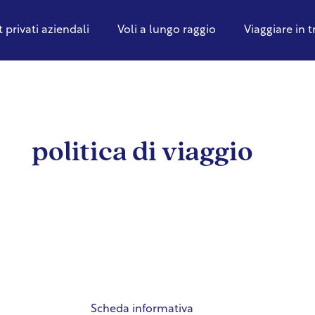
t privati aziendali
Voli a lungo raggio
Viaggiare in 
politica di viaggio
Scheda informativa