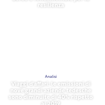
resilienza
31 marzo 2026
Analisi
Viaggi d'affari: le emissioni di
nove grandi aziende tedesche
sono diminuite di 40% rispetto
al 2019