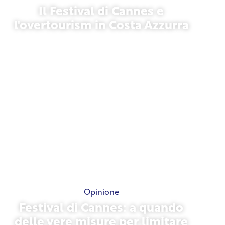
Il Festival di Cannes e
l'overtourism in Costa Azzurra
21 maggio 2026
Opinione
Festival di Cannes: a quando
delle vere misure per limitare