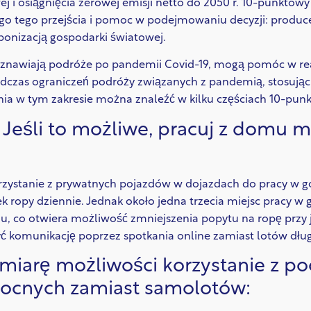
ej i osiągnięcia zerowej emisji netto do 2050 r. 10-punktow
ego tego przejścia i pomoc w podejmowaniu decyzji: produ
bonizacją gospodarki światowej.
wznawiają podróże po pandemii Covid-19, mogą pomóc w real
podczas ograniczeń podróży związanych z pandemią, stosuj
nia w tym zakresie można znaleźć w kilku częściach 10-pun
–
Jeśli to możliwe, pracuj z domu m
zystanie z prywatnych pojazdów w dojazdach do pracy w g
ek ropy dziennie. Jednak około jedna trzecia miejsc pracy 
 co otwiera możliwość zmniejszenia popytu na ropę przy
 komunikację poprzez spotkania online zamiast lotów dł
 miarę możliwości korzystanie z p
ocnych zamiast samolotów: