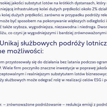
sokiej jakości substytut lotów na krótkich dystansach, kt
stniejącą infrastrukturę kolei dużych prędkości około 2% dzi
kolej dużych prędkości, zarówno w przypadku podróży rekre
oże być sposobem na pokonywanie większych odległości i r
 także szybsza, wygodniejsza, niezawodna i niedroga. Dworc
liżu, co czyni je wygodniejszymi i bardziej zrównoważonymi 
 Unikaj służbowych podróży lotniczyc
ne możliwości:
m przystosowały się do działania bez latania podczas ogran
Wiele firm poczyniło znaczne inwestycje w poprawę jakości
kceptowalnym i realniejszym substytutem lotów biznesowyc
ży służbowych może odegrać rolę w realizacji celów ESG 
 r. – zrównoważone podróżowanie – redukcja emisji z podr