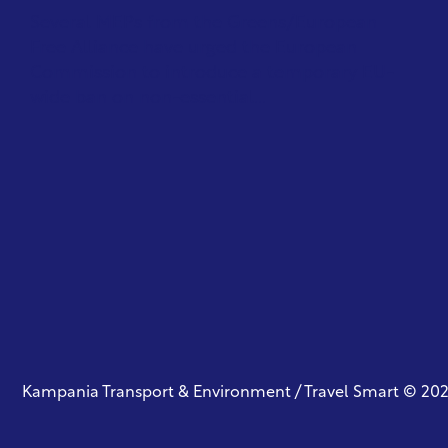
Several MEPs from the Greens/European
Free Alliance have urged the European
Commission to introduce a temporary EU-
wide ban on non-essential...
Kampania Transport & Environment / Travel Smart © 20