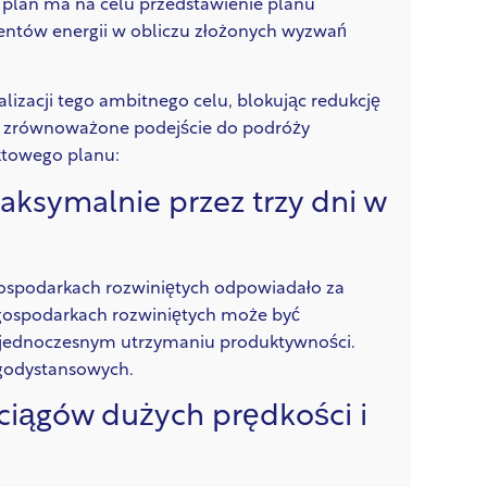
y plan ma na celu przedstawienie planu
centów energii w obliczu złożonych wyzwań
izacji tego ambitnego celu, blokując redukcję
ąc zrównoważone podejście do podróży
ktowego planu:
aksymalnie przez trzy dni w
ospodarkach rozwiniętych odpowiadało za
w gospodarkach rozwiniętych może być
 jednoczesnym utrzymaniu produktywności.
ugodystansowych.
ociągów dużych prędkości i