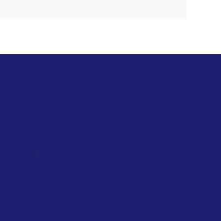
,
NATIONAL
SCOTLAND
TAXATION
Scotland will tax private jets from
2028
January 2026
Scottish Government