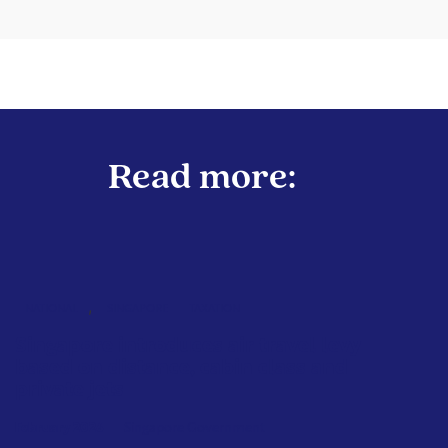
Read more:
,
NATIONAL
SINGAPORE
TAXATION
Singapore introduces air travel levy
based on distance, cabin class and
private jets
February 2026
Singapore Government