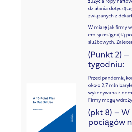
zużycia ropy naftow
działania dotycząc
związanych z dekar
W miarę jak firmy 
emisji osiągniętą 
służbowych. Zalece
(Punkt 2) 
tygodniu:
Przed pandemią kor
około 2,7 mln barył
wykonywana z domu,
Firmy mogą wdrożyć
(pkt 8) – W
pociągów n