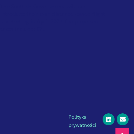
The Scottish Government will also
introduce their own distance-based flight
tax starting in April 2027. The proposed
taxes include: £7...
Polityka
prywatności