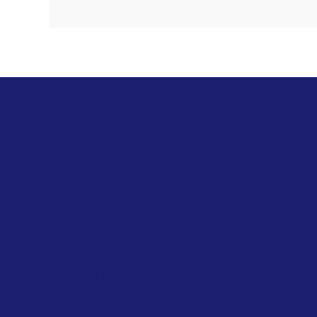
EUROPEAN UNION
EMISSIONS REDUCTION
Green MEPs Call on Commission to
Restrict Private Jet Travel During
Energy Crisis
April 2026
Greens/European F...