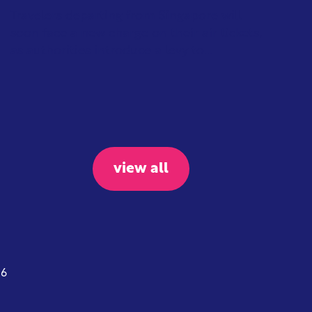
Travelers departing from Singapore will
soon face a new charge on their air tickets,
as authorities introduce a levy to...
view all
26