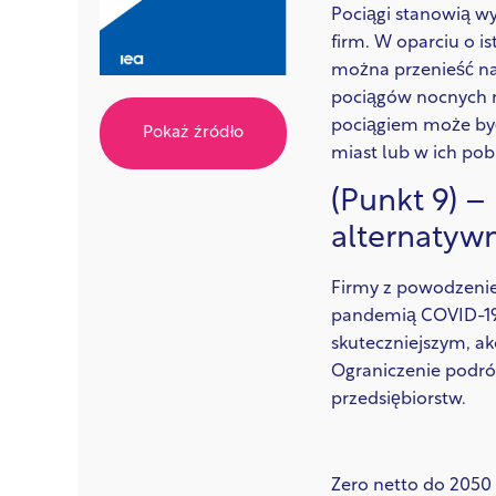
Pociągi stanowią wy
firm. W oparciu o i
można przenieść na 
pociągów nocnych m
pociągiem może być
Pokaż źródło
miast lub w ich pob
(Punkt 9) –
alternatyw
Firmy z powodzenie
pandemią COVID-19. 
skuteczniejszym, a
Ograniczenie podró
przedsiębiorstw.
Zero netto do 2050