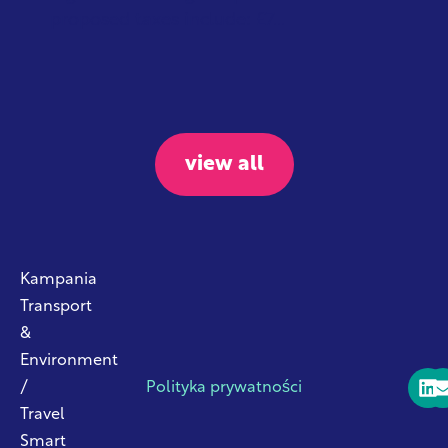
proposed taxes include: £7...
view all
Kampania
Transport
&
Environment
/
Polityka prywatności
Travel
Smart