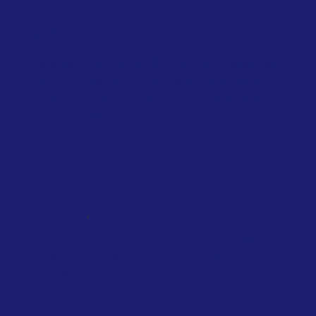
Energy Crisis
April 2026
Greens/European F...
Several MEPs from the Greens/European
Free Alliance have urged the European
Commission to introduce a temporary
EU-wide ban on non-essential...
,
NATIONAL
SINGAPORE
TAXATION
Singapore introduces air travel levy
based on distance, cabin class and
private jets
February 2026
Singapore Government