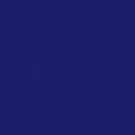
Travelers departing from Singapore will
soon face a new charge on their air
tickets, as authorities introduce a levy
to...
,
NATIONAL
SCOTLAND
TAXATION
Scotland will tax private jets from
2028
January 2026
Scottish Government
The Scottish Government will also
introduce their own distance-based
flight tax starting in April 2027. The