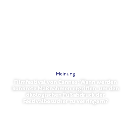
Meinung
Filmfestival von Cannes: Wann werden
konkrete Maßnahmen ergriffen, um den
ökologischen Fußabdruck der
Festivalbesucher zu verringern?
Mai 13, 2026