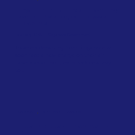
Singapore introduces air travel levy
based on distance, cabin class and
private jets
February 2026
Singapore Government
Travelers departing from Singapore will
soon face a new charge on their air
tickets, as authorities introduce a levy
to...
,
NATIONAL
SCOTLAND
TAXATION
Scotland will tax private jets from
2028