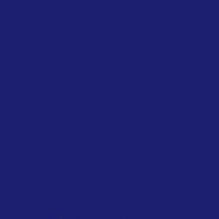
EUROPEAN UNION
EMISSIONS REDUCTION
Green MEPs Call on Commission to
Restrict Private Jet Travel During
Energy Crisis
April 2026
Greens/European F...
Several MEPs from the Greens/European
Free Alliance have urged the European
Commission to introduce a temporary
EU-wide ban on non-essential...
,
NATIONAL
SINGAPORE
TAXATION