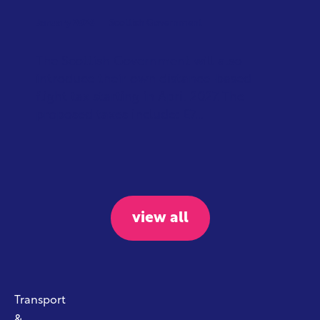
January 2026
Scottish Government
The Scottish Government will also
introduce their own distance-based
flight tax starting in April 2027. The
proposed taxes include: £7...
view all
Transport
&