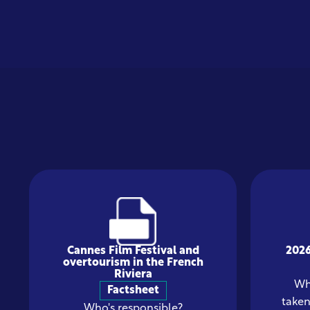
Cannes Film Festival and
2026
overtourism in the French
Riviera
Whe
Factsheet
taken
Who's responsible?