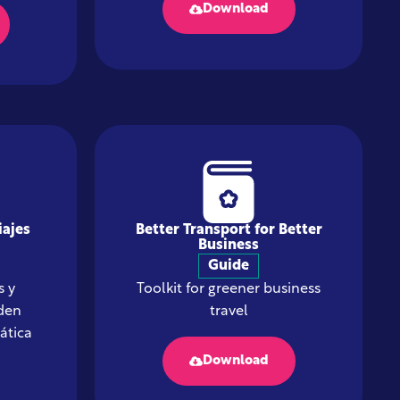
Download
iajes
Better Transport for Better
Business
Guide
 y
Toolkit for greener business
den
travel
ática
Download