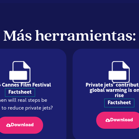
Más herramientas:
 Cannes Film Festival
Private jets’ contribut
global warming is on
Factsheet
rise
n will real steps be
Factsheet
 to reduce private jets?
Download
Download