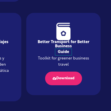
iajes
Better Transport for Better
Business
Guide
 y
Toolkit for greener business
den
travel
ática
Download