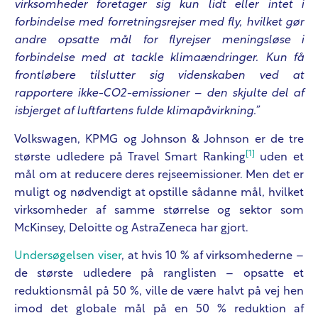
virksomheder foretager sig kun lidt eller intet i
forbindelse med forretningsrejser med fly, hvilket gør
andre opsatte mål for flyrejser meningsløse i
forbindelse med at tackle klimaændringer. Kun få
frontløbere tilslutter sig videnskaben ved at
rapportere ikke-CO2-emissioner – den skjulte del af
isbjerget af luftfartens fulde klimapåvirkning.”
Volkswagen, KPMG og Johnson & Johnson er de tre
[1]
største udledere på Travel Smart Ranking
uden et
mål om at reducere deres rejseemissioner. Men det er
muligt og nødvendigt at opstille sådanne mål, hvilket
virksomheder af samme størrelse og sektor som
McKinsey, Deloitte og AstraZeneca har gjort.
Undersøgelsen viser
, at hvis 10 % af virksomhederne –
de største udledere på ranglisten – opsatte et
reduktionsmål på 50 %, ville de være halvt på vej hen
imod det globale mål på en 50 % reduktion af