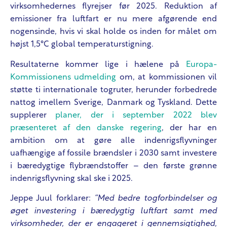
virksomhedernes flyrejser før 2025. Reduktion af
emissioner fra luftfart er nu mere afgørende end
nogensinde, hvis vi skal holde os inden for målet om
højst 1,5°C global temperaturstigning.
Resultaterne kommer lige i hælene på
Europa-
Kommissionens udmelding
om, at kommissionen vil
støtte ti internationale togruter, herunder forbedrede
nattog imellem Sverige, Danmark og Tyskland. Dette
supplerer
planer, der i september 2022 blev
præsenteret af den danske regering
, der har en
ambition om at gøre alle indenrigsflyvninger
uafhængige af fossile brændsler i 2030 samt investere
i bæredygtige flybrændstoffer – den første grønne
indenrigsflyvning skal ske i 2025.
Jeppe Juul forklarer:
“Med bedre togforbindelser og
øget investering i bæredygtig luftfart samt med
virksomheder, der er engageret i gennemsigtighed,