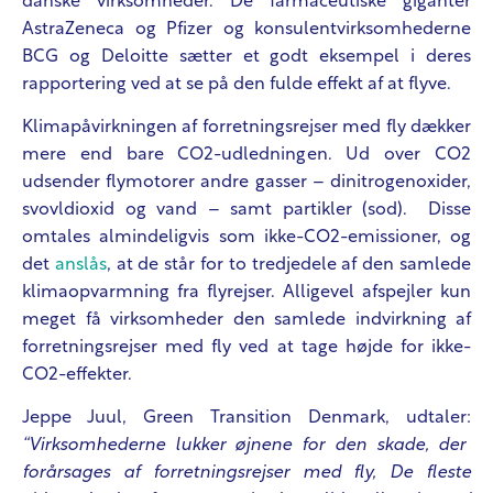
danske virksomheder. De farmaceutiske giganter
AstraZeneca og Pfizer og konsulentvirksomhederne
BCG og Deloitte sætter et godt eksempel i deres
rapportering ved at se på den fulde effekt af at flyve.
Klimapåvirkningen af forretningsrejser med fly dækker
mere end bare CO2-udledningen. Ud over CO2
udsender flymotorer andre gasser – dinitrogenoxider,
svovldioxid og vand – samt partikler (sod). Disse
omtales almindeligvis som ikke-CO2-emissioner, og
det
anslås
, at de står for to tredjedele af den samlede
klimaopvarmning fra flyrejser. Alligevel afspejler kun
meget få virksomheder den samlede indvirkning af
forretningsrejser med fly ved at tage højde for ikke-
CO2-effekter.
Jeppe Juul, Green Transition Denmark, udtaler:
“Virksomhederne lukker øjnene for den skade, der
forårsages af forretningsrejser med fly, De fleste