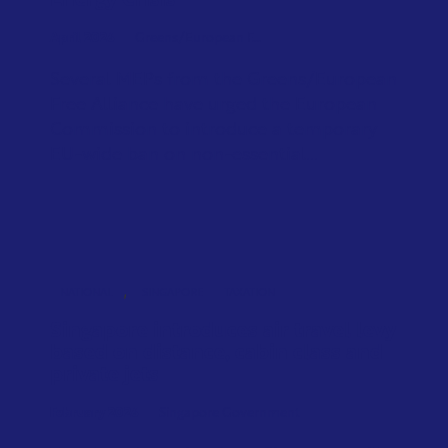
Energy Crisis
April 2026
Greens/European F...
Several MEPs from the Greens/European
Free Alliance have urged the European
Commission to introduce a temporary
EU-wide ban on non-essential...
,
NATIONAL
SINGAPORE
TAXATION
Singapore introduces air travel levy
based on distance, cabin class and
private jets
February 2026
Singapore Government