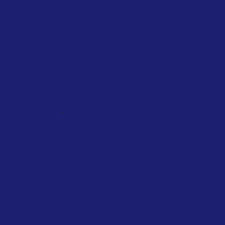
Travelers departing from Singapore will
soon face a new charge on their air
tickets, as authorities introduce a levy
to...
,
NATIONAL
SCOTLAND
TAXATION
Scotland will tax private jets from
2028
January 2026
Scottish Government
The Scottish Government will also
introduce their own distance-based
flight tax starting in April 2027. The