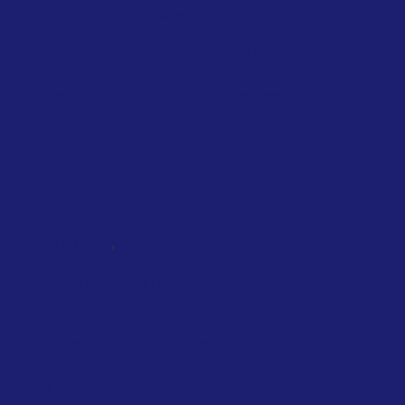
February 2026
Singapore Government
Travelers departing from Singapore will
soon face a new charge on their air
tickets, as authorities introduce a levy
to...
,
NATIONAL
SCOTLAND
TAXATION
Scotland will tax private jets from
2028
January 2026
Scottish Government
The Scottish Government will also