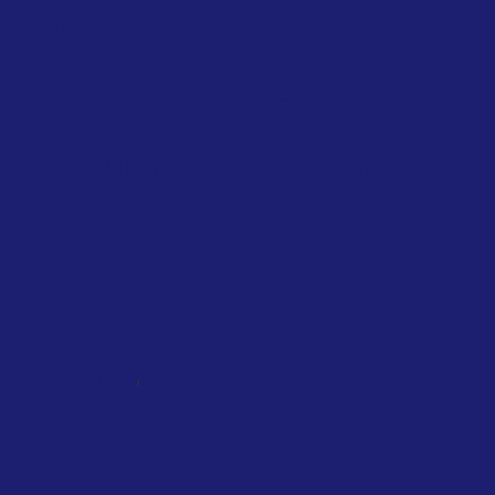
Green MEPs Call on Commission to
Restrict Private Jet Travel During
Energy Crisis
April 2026
Greens/European F...
Several MEPs from the Greens/European
Free Alliance have urged the European
Commission to introduce a temporary
EU-wide ban on non-essential...
,
NATIONAL
SINGAPORE
TAXATION
Singapore introduces air travel levy
based on distance, cabin class and
private jets