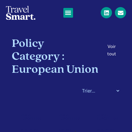
Policy
Voir
Category :
tout
European Union
UNION
UNION
UNION
EUROPÉENNE
EUROPÉENNE
EUROPÉENNE
,
RÉDUCTION
AIR-RAIL
RÉDUCTION