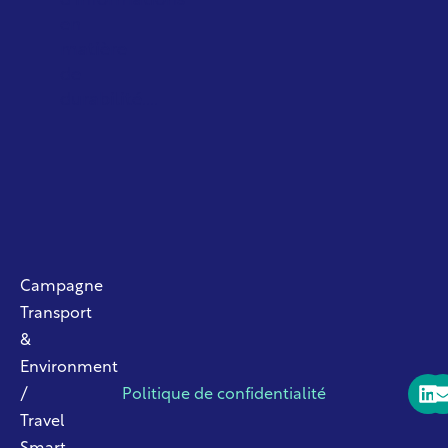
d'informations
en
matière
de
durabilité....
Campagne
Transport
&
Environment
/
Politique de confidentialité
Travel