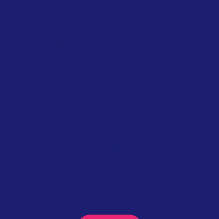
,
NATIONAL
SCOTLAND
TAXATION
Scotland will tax private jets from
2028
January 2026
Scottish Government
The Scottish Government will also
introduce their own distance-based
flight tax starting in April 2027. The
proposed taxes include: £7...