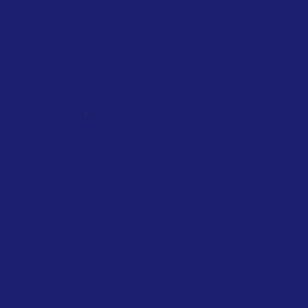
EU-wide ban on non-essential...
,
NATIONAL
SINGAPORE
TAXATION
Singapore introduces air travel levy
based on distance, cabin class and
private jets
February 2026
Singapore Government
Travelers departing from Singapore will
soon face a new charge on their air
tickets, as authorities introduce a levy
to...