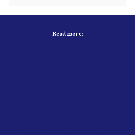
Read more:
EUROPEAN UNION
EMISSIONS REDUCTION
Green MEPs Call on Commission to
Restrict Private Jet Travel During
Energy Crisis
April 2026
Greens/European F...
Several MEPs from the Greens/European
Free Alliance have urged the European
Commission to introduce a temporary