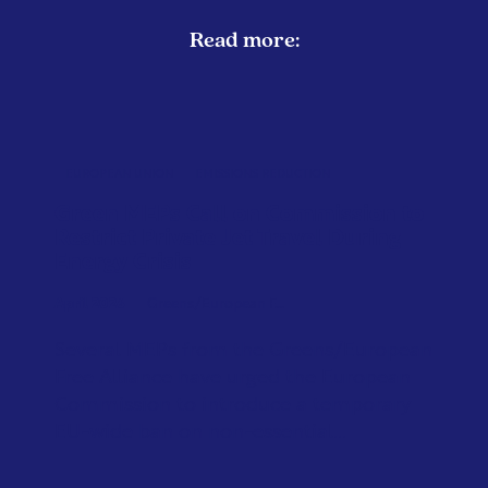
Read more:
EUROPEAN UNION
EMISSIONS REDUCTION
Green MEPs Call on Commission to
Restrict Private Jet Travel During
Energy Crisis
April 2026
Greens/European F...
Several MEPs from the Greens/European
Free Alliance have urged the European
Commission to introduce a temporary
EU-wide ban on non-essential...