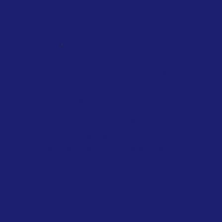
,
NATIONAL
SINGAPORE
TAXATION
Singapore introduces air travel levy
based on distance, cabin class and
private jets
February 2026
Singapore Government
Travelers departing from Singapore will
soon face a new charge on their air
tickets, as authorities introduce a levy
to...