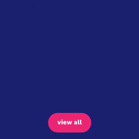
,
NATIONAL
SCOTLAND
TAXATION
Scotland will tax private jets from
2028
January 2026
Scottish Government
The Scottish Government will also
introduce their own distance-based
flight tax starting in April 2027. The
proposed taxes include: £7...
view all