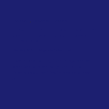
,
NATIONAL
SINGAPORE
TAXATION
Singapore introduces air travel levy
based on distance, cabin class and
private jets
February 2026
Singapore Government
Travelers departing from Singapore will
soon face a new charge on their air
tickets, as authorities introduce a levy
to...