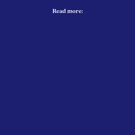
Read more:
EUROPEAN UNION
EMISSIONS REDUCTION
Green MEPs Call on Commission to
Restrict Private Jet Travel During
Energy Crisis
April 2026
Greens/European F...
Several MEPs from the Greens/European
Free Alliance have urged the European
Commission to introduce a temporary
EU-wide ban on non-essential...