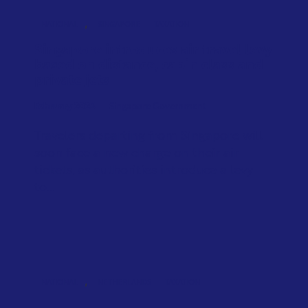
,
NATIONAL
SINGAPORE
TAXATION
Singapore introduces air travel levy
based on distance, cabin class and
private jets
February 2026
Singapore Government
Travelers departing from Singapore will
soon face a new charge on their air
tickets, as authorities introduce a levy
to...
,
NATIONAL
NETHERLANDS
TAXATION