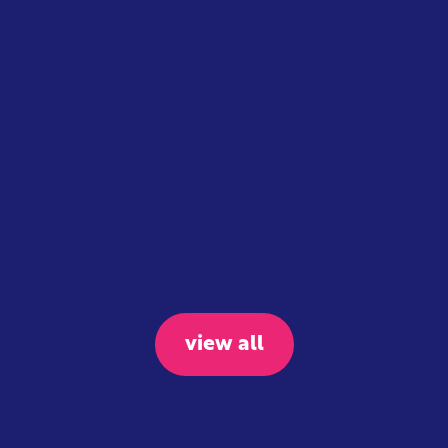
Private jets are banned at
Eindhoven airport
January 2026
Dutch government
Announced in November 2023, the
measure is part of the airport’s strategy
to cut carbon dioxide emissions and
noise pollution...
view all