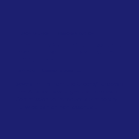
EUROPEAN UNION
EMISSIONS REDUCTION
Green MEPs Call on Commission to
Restrict Private Jet Travel During
Energy Crisis
April 2026
Greens/European F...
Several MEPs from the Greens/European
Free Alliance have urged the European
Commission to introduce a temporary
EU-wide ban on non-essential...