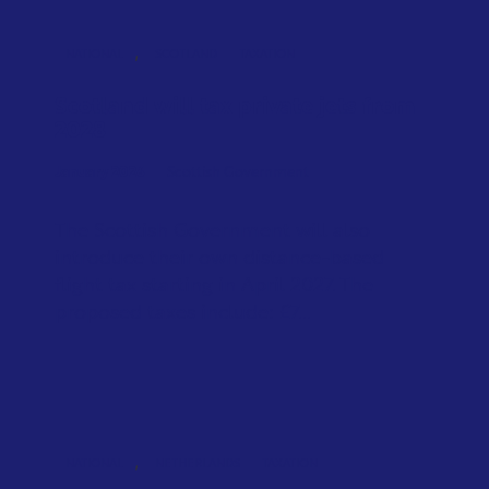
,
NATIONAL
SCOTLAND
TAXATION
Scotland will tax private jets from
2028
January 2026
Scottish Government
The Scottish Government will also
introduce their own distance-based
flight tax starting in April 2027. The
proposed taxes include: £7...
,
NATIONAL
NETHERLANDS
TAXATION