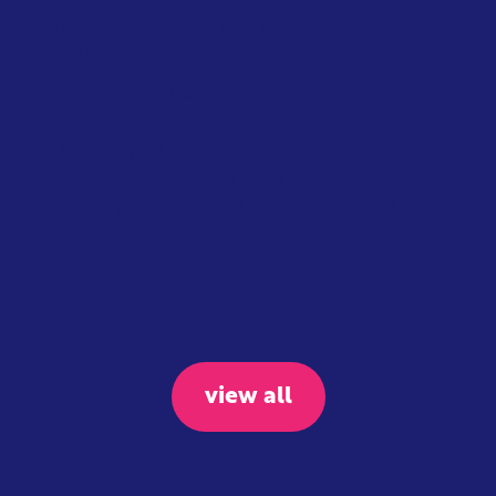
Private jets are banned at
Eindhoven airport
January 2026
Dutch government
Announced in November 2023, the
measure is part of the airport’s strategy
to cut carbon dioxide emissions and
noise pollution...
view all