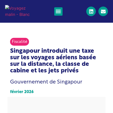
À propos de
Voyages d'affaires
Jets privés d'entreprise
Vols long-courriers
Voyage en train
Actualités et ressources
Fiscalité
Singapour introduit une taxe
sur les voyages aériens basée
sur la distance, la classe de
cabine et les jets privés
Gouvernement de Singapour
février 2026