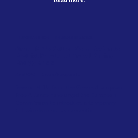
Read more:
EUROPEAN UNION
EMISSIONS REDUCTION
Green MEPs Call on Commission to
Restrict Private Jet Travel During
Energy Crisis
April 2026
Greens/European F...
Several MEPs from the Greens/European
Free Alliance have urged the European
Commission to introduce a temporary
EU-wide ban on non-essential...