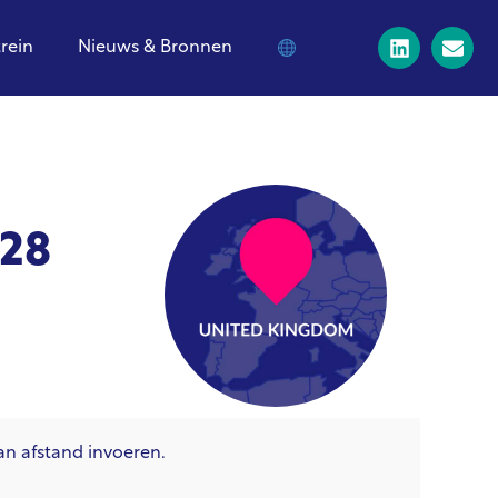
trein
Nieuws & Bronnen
028
an afstand invoeren.