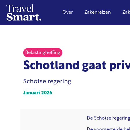
Over
Zakenreizen
Zak
Belastingheffing
Schotland gaat pri
Schotse regering
Januari 2026
De Schotse regering
De voorgestelde be