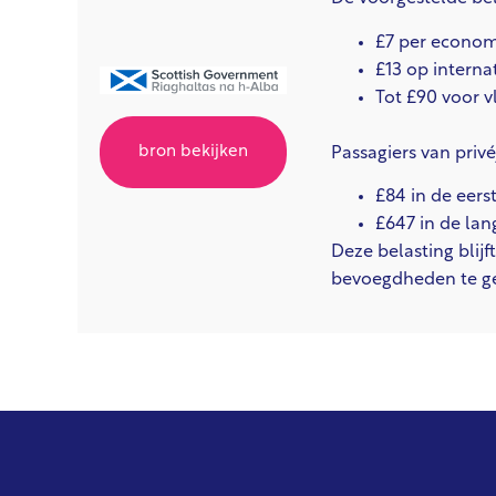
£7 per economy
£13 op interna
Tot £90 voor v
bron bekijken
Passagiers van privé
£84 in de eers
£647 in de lan
Deze belasting blij
bevoegdheden te gev