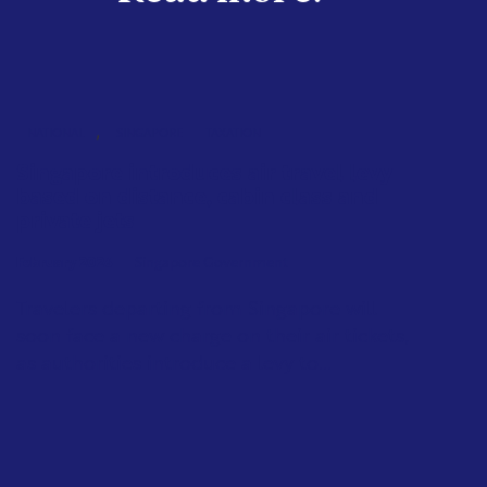
,
NATIONAL
SINGAPORE
TAXATION
Singapore introduces air travel levy
based on distance, cabin class and
private jets
February 2026
Singapore Government
Travelers departing from Singapore will
soon face a new charge on their air tickets,
as authorities introduce a levy to...