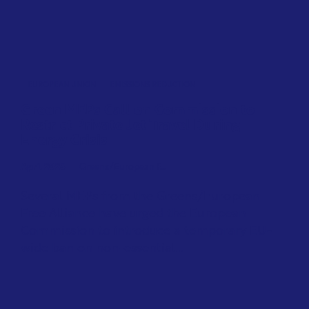
EUROPEAN UNION
EMISSIONS REDUCTION
Green MEPs Call on Commission to
Restrict Private Jet Travel During
Energy Crisis
April 2026
Greens/European F...
Several MEPs from the Greens/European
Free Alliance have urged the European
Commission to introduce a temporary EU-
wide ban on non-essential...