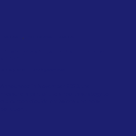
,
NATIONAL
NETHERLANDS
TAXATION
Private jets are banned at Eindhoven
airport
January 2026
Dutch government
Announced in November 2023, the
measure is part of the airport’s strategy to
cut carbon dioxide emissions and noise
pollution...