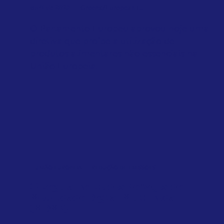
abril de 2026
Greens/European F...
O Parlamento Europeu aprovou hoje uma
diretiva que proíbe a utilização de
produtos alimentares não essenciais na
União Europeia.
UNIÃO EUROPEIA
REDUÇÃO DE EMISSÕES
O Regulamento dos Serviços de
Mobilidade Digital Multimodal
(MDMS)