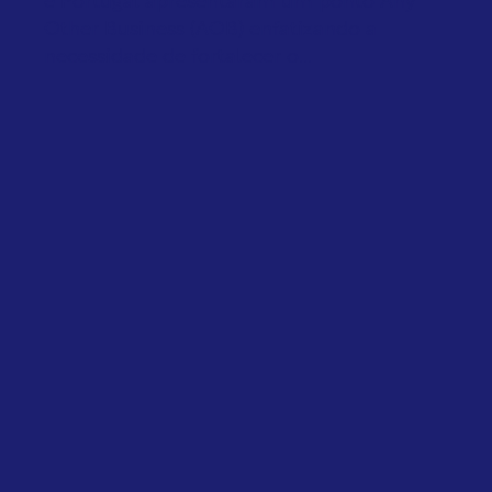
e Portugal apresentaram um ponto Any
Other Business (AOB) enfatizando a
necessidade de fortalecer o...