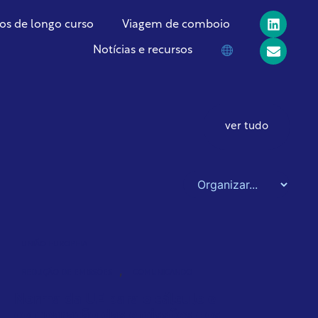
os de longo curso
Viagem de comboio
Notícias e recursos
ver tudo
UNIÃO EUROPEIA
,
REDUÇÃO DE EMISSÕES
COMUNICANDO
Norma da UE para o cálculo e
comparação das emissões dos