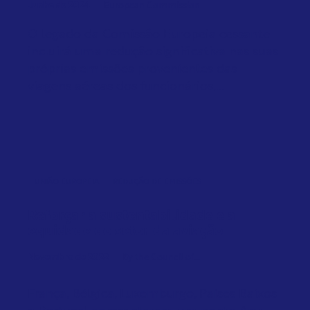
Junho de 2024
European Commission
O legado da Comissão Europeia cessante
incluirá uma redução significativa nas suas
próprias emissões provenientes das
viagens aéreas dos funcionários,...
UNIÃO EUROPEIA
REDUÇÃO DE EMISSÕES
Reforçar a sustentabilidade e a
equidade do setor da aviação
Novembro de 2022
By the Council of...
França, Bélgica, Luxemburgo, Países Baixos