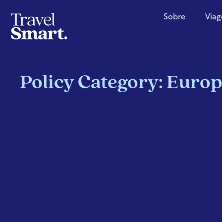
Sobre
Viag
Policy Category: Euro
UNIÃO EUROPEIA
REDUÇÃO DE EMISSÕES
Comissão Europeia pede restrições às
viagens em jactos privados durante a
crise energética