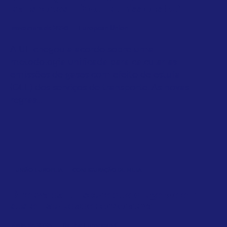
transportes – ‘CountEmissions EU’
novembro de 2025
European Union
A UE chegou a acordo sobre uma
metodologia unificada para calcular as
emissões de gases com efeito de estufa
(GEE) dos serviços de transporte. As novas
regras...
UNIÃO EUROPEIA
CONFIGURAÇÃO DE META
Diretiva da UE sobre due diligence em
sustentabilidade corporativa
Maio de 2024
By the European C...