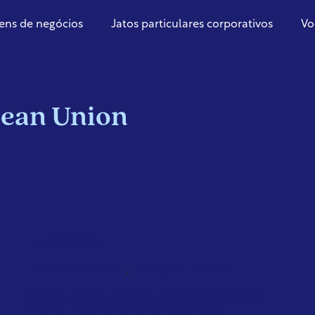
ens de negócios
Jatos particulares corporativos
Vo
pean Union
UNIÃO EUROPEIA
,
AR PARA FERROVIÁRIO
REDUÇÃO DE EMISSÕES
Plano da Comissão para acelerar o
transporte ferroviário de alta