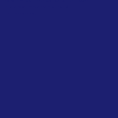
descreve as medidas que a Comissão
pretende implementar ou já
implementou...