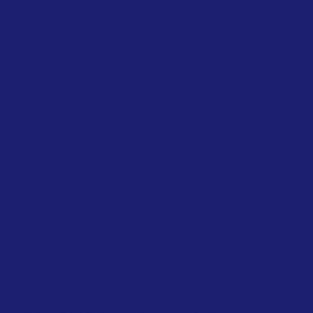
A União Europeia (UE) adotou uma nova
diretiva para estabelecer uma estrutura de
devida diligência para a sustentabilidade
corporativa. A UE...
UNIÃO EUROPEIA
CONFIGURAÇÃO DE META
Tornar a Comissão mais ecológica
Abril de 2022
By the European C...
O Plano de Acção “Ecologizar a Comissão”