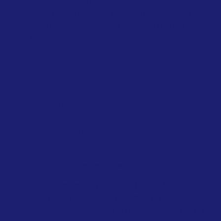
Sustentabilidade Corporativa (CSRD) da
União Europeia (UE) exige que grandes
empresas e empresas listadas divulguem
informações sobre redes sociais...
UNIÃO EUROPEIA
COMUNICANDO
Divulgação relacionada à
sustentabilidade no setor de serviços
financeiros
Abril de 2022
By the European C...
A Comissão Europeia (CE) introduziu um
plano de ação para financiar o crescimento
sustentável em março de 2018, que incluía