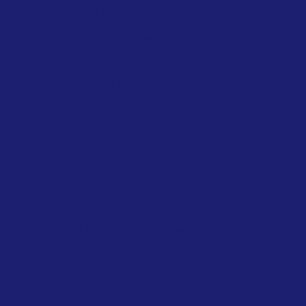
velocidade na Europa
novembro de 2025
European Commission
A Comissão Europeia publicou um plano
para acelerar o desenvolvimento de
comboios de alta velocidade em toda a UE
até 2040, tornando muitos...
UNIÃO EUROPEIA
REDUÇÃO DE EMISSÕES
Comissão Europeia reduz emissões
de voo do pessoal em 40% em
comparação com 2019