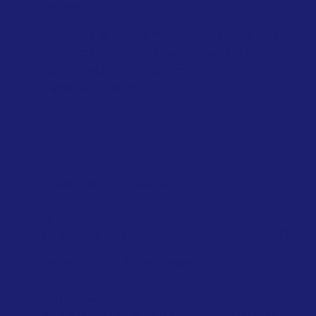
Em breve
Iniciativa que visa simplificar a vida dos
viajantes, facilitando a comparação e
combinação transparente de ofertas de
transporte, dentro e entre...
UNIÃO EUROPEIA
COMUNICANDO
Diretiva de Relatórios de
Sustentabilidade Corporativa (CSRD)
Janeiro de 2024
By the European C...
A Diretiva de Relatórios de