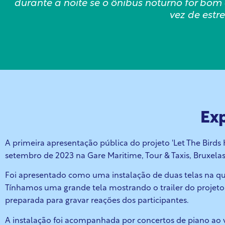
durante a noite se o ônibus noturno for b
vez de estr
Exp
A primeira apresentação pública do projeto 'Let The Birds 
setembro de 2023 na Gare Maritime, Tour & Taxis, Bruxela
Foi apresentado como uma instalação de duas telas na qua
Tínhamos uma grande tela mostrando o
trailer do proje
preparada para gravar
reações dos participantes.
A instalação foi acompanhada por concertos de piano ao v