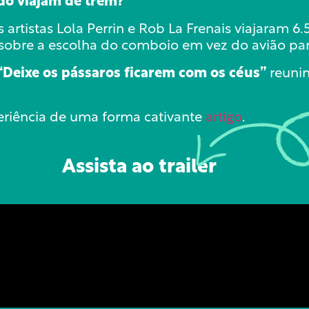
do viajam de trem?
rtistas Lola Perrin e Rob La Frenais viajaram 6
 sobre a escolha do comboio em vez do avião para
“Deixe os pássaros ficarem com os céus”
reuni
eriência de uma forma cativante
artigo
.
Assista ao trailer