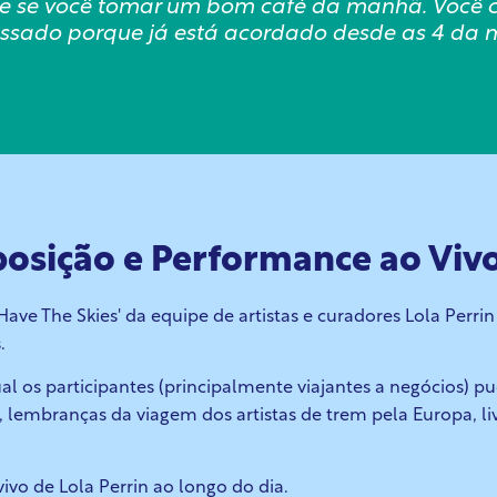
om e se você tomar um bom café da manhã. Voc
essado porque já está acordado desde as 4 da 
osição e Performance ao Viv
Have The Skies' da equipe de artistas e curadores Lola Perri
s.
l os participantes (principalmente viajantes a negócios) 
to, lembranças da viagem dos artistas de trem pela
Europa, l
ivo de Lola Perrin ao longo do dia.