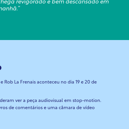
ê chega revigorado e bem descansado em
manhã.”
o
n e Rob La Frenais aconteceu no dia 19 e
20 de
puderam ver a peça audiovisual em stop-motion.
ivros de comentários e uma câmara de vídeo