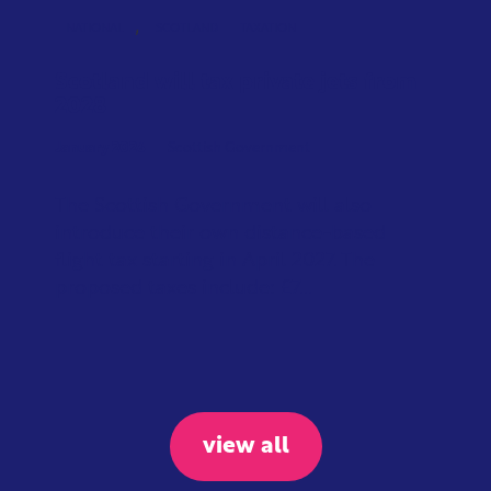
,
NATIONAL
SCOTLAND
TAXATION
Scotland will tax private jets from
2028
January 2026
Scottish Government
The Scottish Government will also
introduce their own distance-based
flight tax starting in April 2027. The
proposed taxes include: £7...
view all