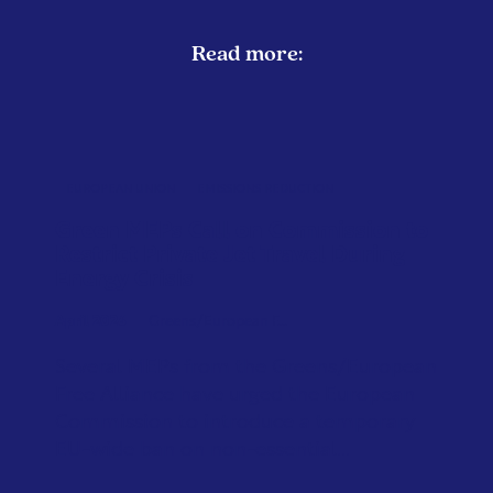
Read more:
EUROPEAN UNION
EMISSIONS REDUCTION
Green MEPs Call on Commission to
Restrict Private Jet Travel During
Energy Crisis
April 2026
Greens/European F...
Several MEPs from the Greens/European
Free Alliance have urged the European
Commission to introduce a temporary
EU-wide ban on non-essential...