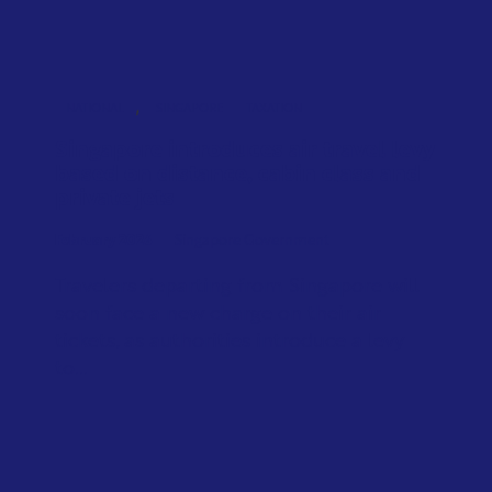
,
NATIONAL
SINGAPORE
TAXATION
Singapore introduces air travel levy
based on distance, cabin class and
private jets
February 2026
Singapore Government
Travelers departing from Singapore will
soon face a new charge on their air
tickets, as authorities introduce a levy
to...