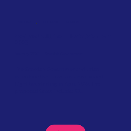
,
NATIONAL
SCOTLAND
TAXATION
Scotland will tax private jets from
2028
January 2026
Scottish Government
The Scottish Government will also
introduce their own distance-based
flight tax starting in April 2027. The
proposed taxes include: £7...