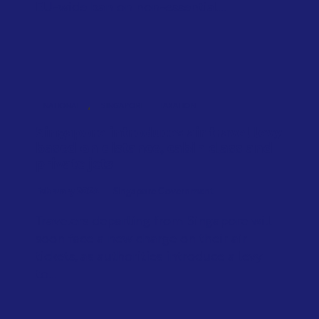
EU-wide ban on non-essential...
,
NATIONAL
SINGAPORE
TAXATION
Singapore introduces air travel levy
based on distance, cabin class and
private jets
February 2026
Singapore Government
Travelers departing from Singapore will
soon face a new charge on their air
tickets, as authorities introduce a levy
to...