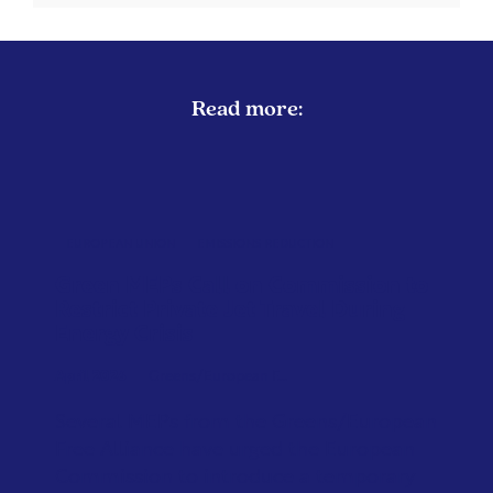
Read more:
EUROPEAN UNION
EMISSIONS REDUCTION
Green MEPs Call on Commission to
Restrict Private Jet Travel During
Energy Crisis
April 2026
Greens/European F...
Several MEPs from the Greens/European
Free Alliance have urged the European
Commission to introduce a temporary