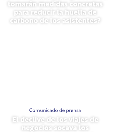
tomarán medidas concretas
para reducir la huella de
carbono de los asistentes?
13 de mayo de 2026
Comunicado de prensa
El declive de los viajes de
negocios socava los