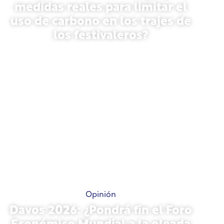
medidas reales para limitar el
uso de carbono en los trajes de
los festivaleros?
13 de mayo de 2026
Opinión
Davos 2026: ¿Pondrá fin el Foro