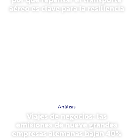
por qué repensar el transporte
aéreo es clave para la resiliencia
31 de marzo de 2026
Análisis
Viajes de negocios: las
emisiones de nueve grandes
empresas alemanas bajan 40%