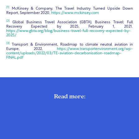
[1]
McKinsey & Company, The Travel Industry Turned Upside Down
Report, September 2020,
https://www.mckinsey.com
[2]
Global Business Travel Association (GBTA), Business Travel: Full
Recovery Expected by 2025, February 1, 2021.
https://www.gbta.org/blog/business-travel-full-recovery-expected-by-
2025/
[3]
Transport & Environment, Roadmap to climate neutral aviation in
Europe, 2022,
https://www.transportenvironment.org/wp-
content/uploads/2022/03/TE-aviation-decarbonisation-roadmap-
FINAL.pdf
Read more: