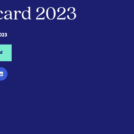
ecard 2023
023
d