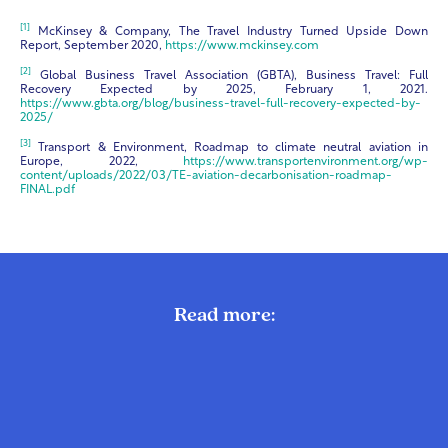
[1]
McKinsey & Company, The Travel Industry Turned Upside Down
Report, September 2020,
https://www.mckinsey.com
[2]
Global Business Travel Association (GBTA), Business Travel: Full
Recovery Expected by 2025, February 1, 2021.
https://www.gbta.org/blog/business-travel-full-recovery-expected-by-
2025/
[3]
Transport & Environment, Roadmap to climate neutral aviation in
Europe, 2022,
https://www.transportenvironment.org/wp-
content/uploads/2022/03/TE-aviation-decarbonisation-roadmap-
FINAL.pdf
Read more: