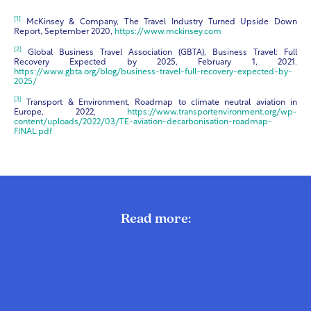
[1]
McKinsey & Company, The Travel Industry Turned Upside Down
Report, September 2020,
https://www.mckinsey.com
[2]
Global Business Travel Association (GBTA), Business Travel: Full
Recovery Expected by 2025, February 1, 2021.
https://www.gbta.org/blog/business-travel-full-recovery-expected-by-
2025/
[3]
Transport & Environment, Roadmap to climate neutral aviation in
Europe, 2022,
https://www.transportenvironment.org/wp-
content/uploads/2022/03/TE-aviation-decarbonisation-roadmap-
FINAL.pdf
Read more: