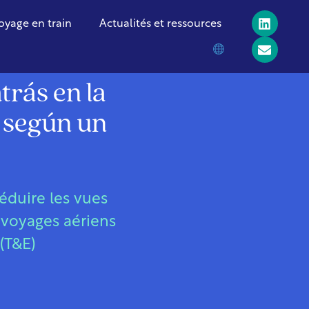
oyage en train
Actualités et ressources
rás en la
, según un
éduire les vues
 voyages aériens
(T&E)