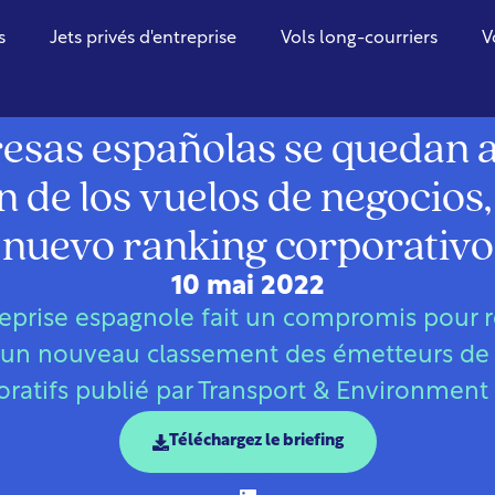
s
Jets privés d'entreprise
Vols long-courriers
V
Espagne
esas españolas se quedan at
 de los vuelos de negocios
nuevo ranking corporativo
10 mai 2022
eprise espagnole fait un compromis pour r
on un nouveau classement des émetteurs de
oratifs publié par Transport & Environment 
Téléchargez le briefing