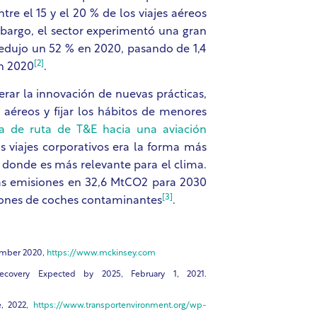
re el 15 y el 20 % de los viajes aéreos
mbargo, el sector experimentó una gran
redujo un 52 % en 2020, pasando de 1,4
[2]
en 2020
.
rar la innovación de nuevas prácticas,
 aéreos y fijar los hábitos de menores
a de ruta de T&E hacia una aviación
 viajes corporativos era la forma más
o, donde es más relevante para el clima.
las emisiones en 32,6 MtCO2 para 2030
[3]
illones de coches contaminantes
.
ember 2020,
https://www.mckinsey.com
Recovery Expected by 2025, February 1, 2021.
e, 2022,
https://www.transportenvironment.org/wp-