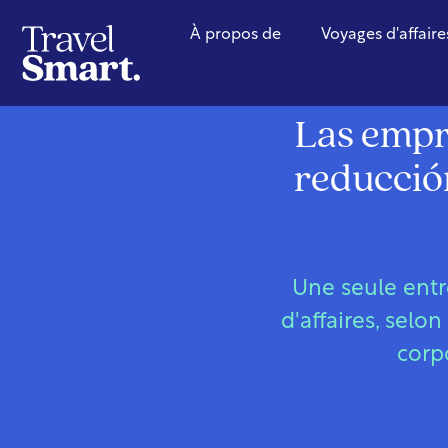
À propos de
Voyages d'affaire
Las empr
reducción
Une seule entr
d'affaires, sel
corp