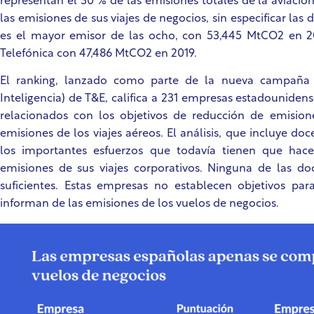
representan el 30 % de las emisiones totales de la aviació
las emisiones de sus viajes de negocios, sin especificar las 
es el mayor emisor de las
ocho
, con 53,445 MtCO2 en 20
Telefónica con 47,486 MtCO2 en 2019.
El ranking, lanzado como parte de la nueva campañ
Inteligencia)
de T&E, califica a 231 empresas estadouniden
relacionados con los objetivos de reducción de emisione
emisiones de los viajes aéreos. El análisis, que incluye do
los importantes esfuerzos que todavía tienen que hace
emisiones de sus viajes corporativos. Ninguna de las do
suficientes. Estas empresas no establecen objetivos para
informan de las emisiones de los vuelos de negocios.