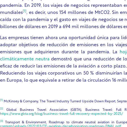
pandemia. En 2019, los viajes de negocios representaban ent
[1]
mundiales
, es decir, unos 154 millones de MtCO2. Sin e
caída con la pandemia y el gasto en viajes de negocios se 
billones de dólares en 2019 a 694 mil millones de dólares 
Las empresas tienen ahora una oportunidad única para lide
adoptar objetivos de reducción de emisiones en los viajes
emisiones que adquirieron durante la pandemia. La
hoj
climáticamente neutra
demostró que una reducción de los
eficaz de reducir las emisiones de la aviación a corto plaz
Reduciendo los viajes corporativos un 50 % disminuirían 
en Europa, lo que equivale a retirar de la circulación 16 m
[1]
McKinsey & Company, The Travel Industry Turned Upside Down Report, Sept
[2]
Global Business Travel Association (GBTA), Business Travel: Full 
https://www.gbta.org/blog/business-travel-full-recovery-expected-by-2025/
[3]
Transport & Environment, Roadmap to climate neutral aviation in Europ
content/uploads/2022/03/TE-aviation-decarbonisation-roadmap-FINAL.pdf